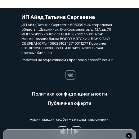
ИП Айяд Татьяна Сергеевна
ИП Айяд Татьяна Сергеевна 606039 Нижегородская
область, г. Дзержинск, б-р Космонавтов, д. 12А, кв.79
ИНН 524922263017 ОГРНИП 325527500182541
Наиминование банка ВОЛГО-ВЯТСКИЙ БАНК ПАО
СБЕРБАНК Р/с 40802810242710011277 Корр.счет
30101810900000000603 БИК 042202603 E-mail
t.perseva@mail.ru
Работает на эффективном ядре
Foodpicásso
ver. 3.2
Политика конфиденциальности
Публичная оферта
Акции, скидки, кэшбэк − в нашем приложении!