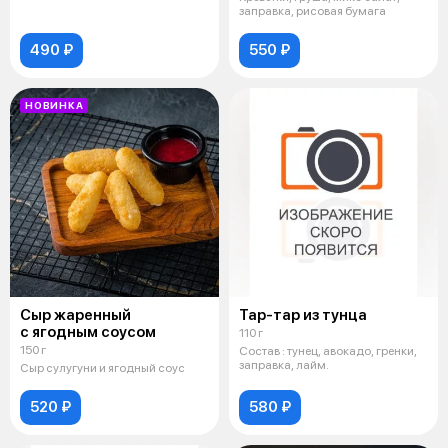
заправка, рисовая бумага
490 ₽
550 ₽
НОВИНКА
Сыр жаренный
Тар-тар из тунца
с ягодным соусом
110 г
150 г
Состав : тунец, авокадо, гренки,
заправка, лайм.
Сыр сулугуни и ягодный соус
520 ₽
580 ₽