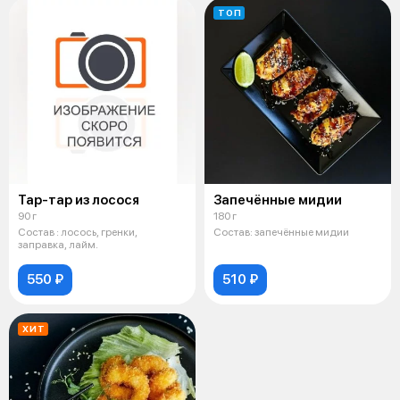
ТОП
Тар-тар из лосося
Запечённые мидии
90 г
180 г
Состав : лосось, гренки,
Состав: запечённые мидии
заправка, лайм.
550 ₽
510 ₽
ХИТ