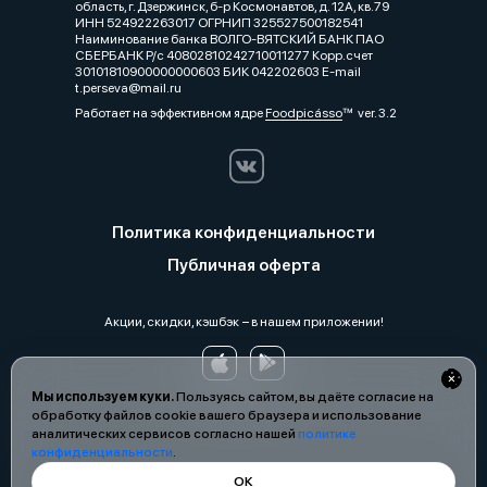
область, г. Дзержинск, б-р Космонавтов, д. 12А, кв.79
ИНН 524922263017 ОГРНИП 325527500182541
Наиминование банка ВОЛГО-ВЯТСКИЙ БАНК ПАО
СБЕРБАНК Р/с 40802810242710011277 Корр.счет
30101810900000000603 БИК 042202603 E-mail
t.perseva@mail.ru
Работает на эффективном ядре
Foodpicásso
ver. 3.2
Политика конфиденциальности
Публичная оферта
Акции, скидки, кэшбэк − в нашем приложении!
Мы используем куки.
Пользуясь сайтом, вы даёте согласие на
обработку файлов cookie вашего браузера и использование
аналитических сервисов согласно нашей
политике
конфиденциальности
.
ОК