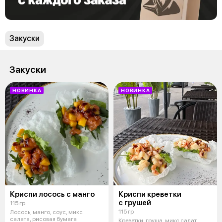
Закуски
Закуски
НОВИНКА
НОВИНКА
Криспи лосось с манго
Криспи креветки
с грушей
115 гр
115 гр
Лосось, манго, соус, микс
салата, рисовая бумага
Креветки, груша, микс салат,