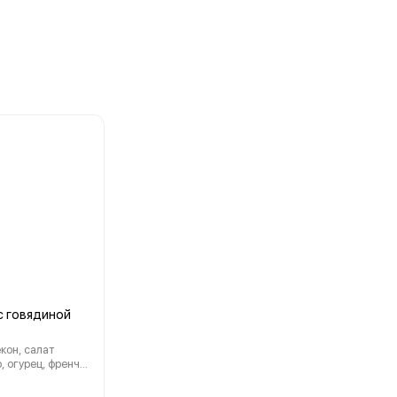
с говядиной
кон, салат
, огурец, френч
адкий чили, рис,