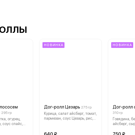
РОЛЛЫ
НОВИНКА
НОВИНКА
 лососем
Дог-ролл Цезарь
Дог-ролл 
275 гр
й
295 гр
310 гр
Курица, салат айсберг, томат,
пармезан, соус Цезарь, рис,
тка, огурец,
Говядина, бе
нори
, соус спайс,
айсберг, сыр
лук, соус сл
нори
640 ₽
750 ₽