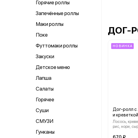
Горячие роллы
Запечённые роллы
Маки роллы
ДОГ-
Поке
Футтомаки роллы
НОВИНКА
Закуски
Детское меню
Лапша
Салаты
Горячее
Дог-ролл с
Суши
и креветко
СМУЗИ
Лосось, креве
рис, нори, сыр
Гунканы
унаги
670 ₽