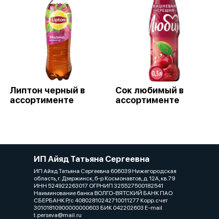
Липтон черный в
Сок любимый в
ассортименте
ассортименте
ИП Айяд Татьяна Сергеевна
ИП Айяд Татьяна Сергеевна 606039 Нижегородская
область, г. Дзержинск, б-р Космонавтов, д. 12А, кв.79
ИНН 524922263017 ОГРНИП 325527500182541
Наиминование банка ВОЛГО-ВЯТСКИЙ БАНК ПАО
СБЕРБАНК Р/с 40802810242710011277 Корр.счет
30101810900000000603 БИК 042202603 E-mail
t.perseva@mail.ru