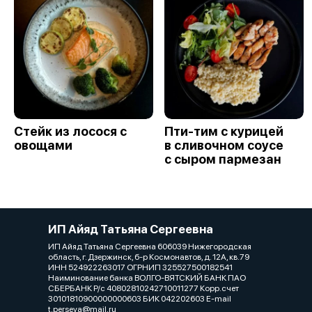
Стейк из лосося с
Пти-тим с курицей
овощами
в сливочном соусе
с сыром пармезан
ИП Айяд Татьяна Сергеевна
ИП Айяд Татьяна Сергеевна 606039 Нижегородская
область, г. Дзержинск, б-р Космонавтов, д. 12А, кв.79
ИНН 524922263017 ОГРНИП 325527500182541
Наиминование банка ВОЛГО-ВЯТСКИЙ БАНК ПАО
СБЕРБАНК Р/с 40802810242710011277 Корр.счет
30101810900000000603 БИК 042202603 E-mail
t.perseva@mail.ru