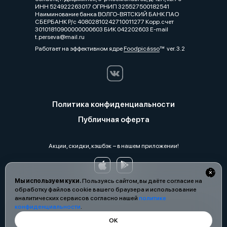
ИНН 524922263017 ОГРНИП 325527500182541
Наиминование банка ВОЛГО-ВЯТСКИЙ БАНК ПАО
СБЕРБАНК Р/с 40802810242710011277 Корр.счет
30101810900000000603 БИК 042202603 E-mail
t.perseva@mail.ru
Работает на эффективном ядре
Foodpicásso
ver. 3.2
Политика конфиденциальности
Публичная оферта
Акции, скидки, кэшбэк − в нашем приложении!
Мы используем куки.
Пользуясь сайтом, вы даёте согласие на
обработку файлов cookie вашего браузера и использование
аналитических сервисов согласно нашей
политике
конфиденциальности
.
ОК