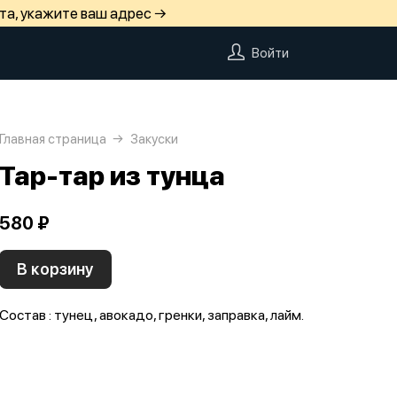
та, укажите ваш адрес →
Войти
Главная страница
Закуски
Тар-тар из тунца
580 ₽
В корзину
Состав : тунец, авокадо, гренки, заправка, лайм.