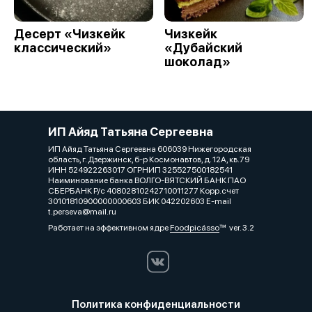
Десерт «Чизкейк
Чизкейк
классический»
«Дубайский
шоколад»
ИП Айяд Татьяна Сергеевна
ИП Айяд Татьяна Сергеевна 606039 Нижегородская
область, г. Дзержинск, б-р Космонавтов, д. 12А, кв.79
ИНН 524922263017 ОГРНИП 325527500182541
Наиминование банка ВОЛГО-ВЯТСКИЙ БАНК ПАО
СБЕРБАНК Р/с 40802810242710011277 Корр.счет
30101810900000000603 БИК 042202603 E-mail
t.perseva@mail.ru
Работает на эффективном ядре
Foodpicásso
ver. 3.2
Политика конфиденциальности