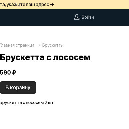
та, укажите ваш адрес →
Войти
Главная страница
Брускетты
Брускетта с лососем
590 ₽
В корзину
Брускетта с лососем 2 шт.