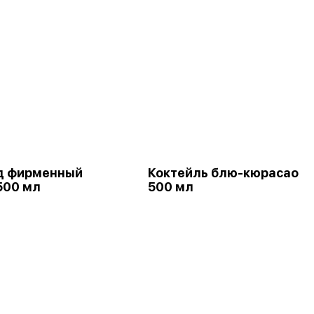
д фирменный
Коктейль блю-кюрасао
500 мл
500 мл