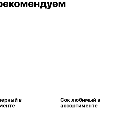
рекомендуем
черный в
Сок любимый в
менте
ассортименте