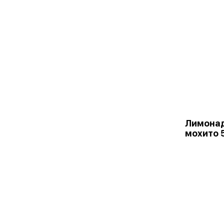
Лимона
мохито 