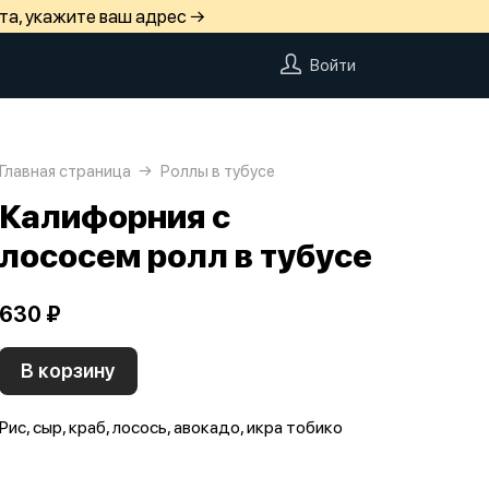
та, укажите ваш адрес →
Войти
Главная страница
Роллы в тубусе
Калифорния с
лососем ролл в тубусе
630 ₽
В корзину
Рис, сыр, краб, лосось, авокадо, икра тобико