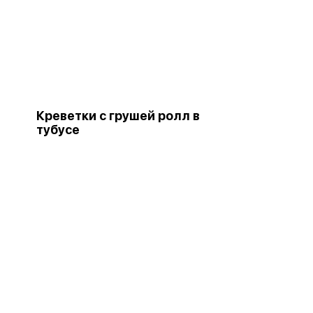
Креветки с грушей ролл в
тубусе