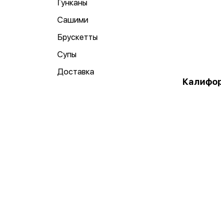
Гунканы
Сашими
Брускетты
Супы
Доставка
Калифор