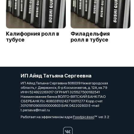
Калифорния ролл в
Филадельфия
тубусе
ролл в тубусе
ИП Айяд Татьяна Сергеевна
ИП Айяд Татьяна Сергеевна 606039 Нижегородская
область, г. Дзержинск, б-р Космонавтов, д. 12А, кв.79
ИНН 524922263017 ОГРНИП 325527500182541
Наиминование банка ВОЛГО-ВЯТСКИЙ БАНК ПАО
СБЕРБАНК Р/с 40802810242710011277 Корр.счет
30101810900000000603 БИК 042202603 E-mail
t.perseva@mail.ru
Работает на эффективном ядре
Foodpicásso
ver. 3.2