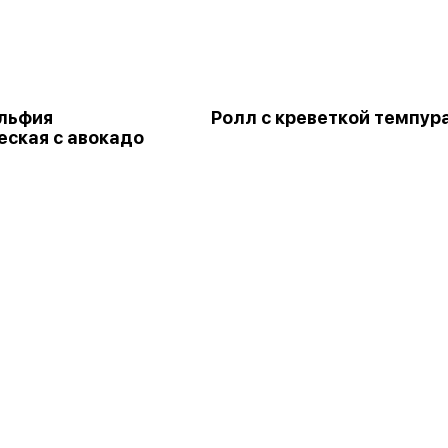
льфия
Ролл с креветкой темпур
еская с авокадо