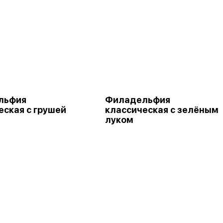
льфия
Филадельфия
еская с грушей
классическая с зелёным
луком