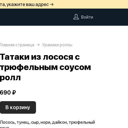
та, укажите ваш адрес →
Войти
Главная страница
Урамаки роллы
Татаки из лосося с
трюфельным соусом
ролл
690 ₽
В корзину
Лосось, тунец, сыр, нори, дайкон, трюфельный
соус