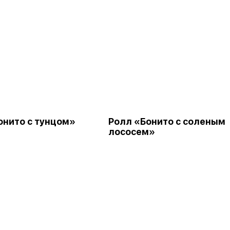
онито с тунцом»
Ролл «Бонито с соленым
лососем»