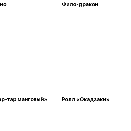
но
Фило-дракон
ар-тар манговый»
Ролл «Окадзаки»