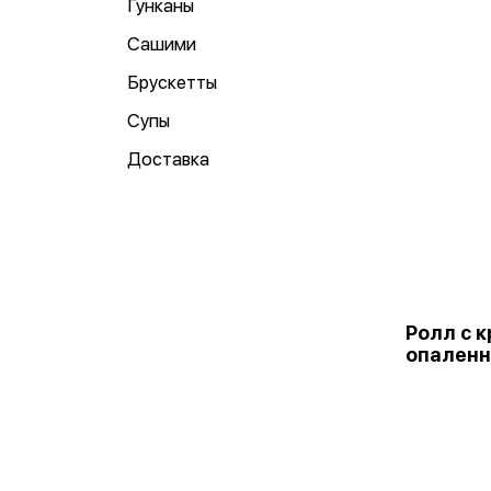
Гунканы
Сашими
Брускетты
Супы
Доставка
Ролл с к
опаленн