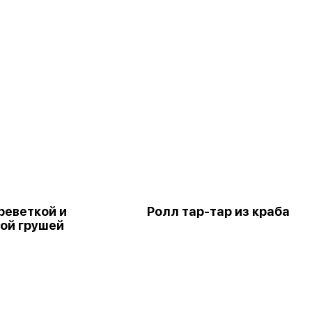
реветкой и
Ролл тар-тар из краба
ой грушей