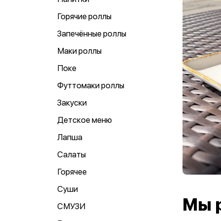
Горячие роллы
Запечённые роллы
Маки роллы
Поке
Футтомаки роллы
Закуски
Детское меню
Лапша
Салаты
Горячее
Суши
Мы 
СМУЗИ