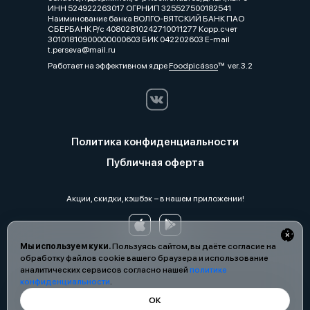
ИНН 524922263017 ОГРНИП 325527500182541
Наиминование банка ВОЛГО-ВЯТСКИЙ БАНК ПАО
СБЕРБАНК Р/с 40802810242710011277 Корр.счет
30101810900000000603 БИК 042202603 E-mail
t.perseva@mail.ru
Работает на эффективном ядре
Foodpicásso
ver. 3.2
Политика конфиденциальности
Публичная оферта
Акции, скидки, кэшбэк − в нашем приложении!
Мы используем куки.
Пользуясь сайтом, вы даёте согласие на
обработку файлов cookie вашего браузера и использование
аналитических сервисов согласно нашей
политике
конфиденциальности
.
ОК