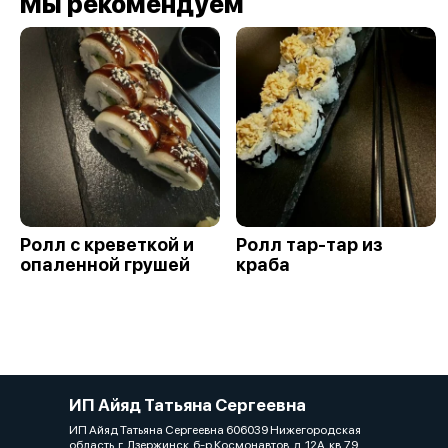
Мы рекомендуем
Ролл с креветкой и
Ролл тар-тар из
опаленной грушей
краба
ИП Айяд Татьяна Сергеевна
ИП Айяд Татьяна Сергеевна 606039 Нижегородская
область, г. Дзержинск, б-р Космонавтов, д. 12А, кв.79