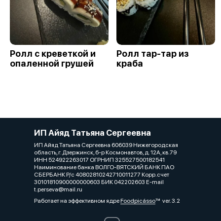
Ролл с креветкой и
Ролл тар-тар из
опаленной грушей
краба
ИП Айяд Татьяна Сергеевна
ИП Айяд Татьяна Сергеевна 606039 Нижегородская
область, г. Дзержинск, б-р Космонавтов, д. 12А, кв.79
ИНН 524922263017 ОГРНИП 325527500182541
Наиминование банка ВОЛГО-ВЯТСКИЙ БАНК ПАО
СБЕРБАНК Р/с 40802810242710011277 Корр.счет
30101810900000000603 БИК 042202603 E-mail
t.perseva@mail.ru
Работает на эффективном ядре
Foodpicásso
ver. 3.2